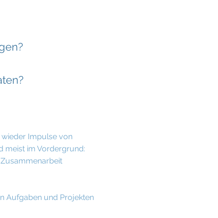
egen?
aten?
FÜR UNS
 wieder Impulse von
d meist im Vordergrund:
r Zusammenarbeit
en Aufgaben und Projekten