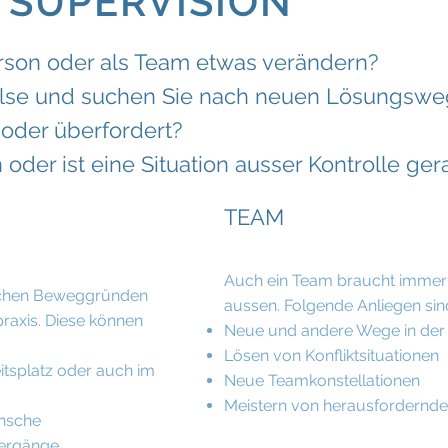
 SUPERVISION
rson oder als Team etwas verändern?
ulse und suchen Sie nach neuen Lösungsw
 oder überfordert?
 oder ist eine Situation ausser Kontrolle ger
TEAM
Auch ein Team braucht immer
lichen Beweggründen
aussen. Folgende Anliegen sin
raxis. Diese können
Neue und andere Wege in de
Lösen von Konfliktsituationen
tsplatz oder auch im
Neue Teamkonstellationen
Meistern von herausfordernd
nsche
bergänge