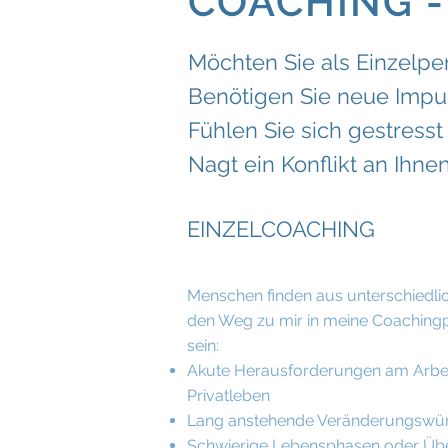
COACHING -
Möchten Sie
als Einzelpe
Benötigen Sie neue Imp
Fühlen Sie sich gestresst
Nagt ein Konflikt an Ihnen
EINZELCO
ACHING
Menschen finden aus unterschied
den Weg zu mir in meine Coachingp
sein:
Akute Herausforderungen am Arbei
Privatleben
Lang anstehende Veränderungswü
Schwierige Lebensphasen oder Ü