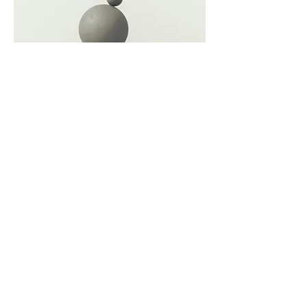
SYSTEMISCH -
KONTEXT
BERÜCKSICHTIGEN
Wir sind immer Teil eines Ganzen und
aus der systemischen Sicht kann eine
Situation oder Verhalten nicht isoliert
betrachtet werden. Sie wird durch die
verschiedenen Akteure in ihrer
Interaktion kreiert und ergibt sich
durch alle Wechselwirkungen. So
wird die Wirklichkeit durch alle